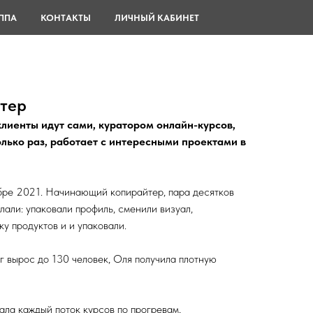
ППА
КОНТАКТЫ
ЛИЧНЫЙ КАБИНЕТ
тер
клиенты идут сами, куратором онлайн-курсов,
олько раз, работает с интересными проектами в
ябре 2021. Начинающий копирайтер, пара десятков
лали: упаковали профиль, сменили визуал,
у продуктов и и упаковали.
г вырос до 130 человек, Оля получила плотную
ала каждый поток курсов по прогревам,